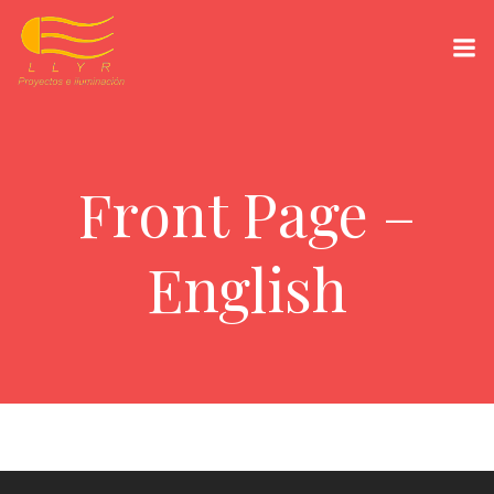
Saltar
al
contenido
Front Page –
English